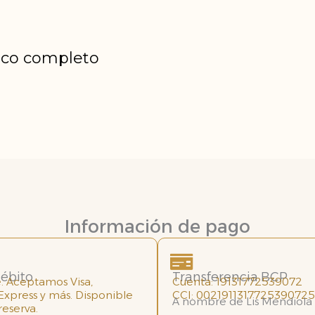
gico completo
Información de pago
débito
Transferencia BCP
. Aceptamos Visa,
Cuenta: 19131772539072
xpress y más. Disponible
CCI: 002191131772539072
A nombre de Lis Mendiola
reserva.