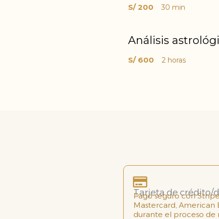
S/ 200
30 min
Análisis astroló
S/ 600
2 horas
Tarjeta de crédito/
Pago seguro con Stripe
Mastercard, American E
durante el proceso de 