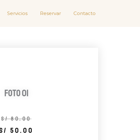
Servicios
Reservar
Contacto
Foto 01
El
El
S/
80.00
precio
precio
S/
50.00
original
actual